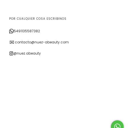
POR CUALQUIER COSA ESCRIBINOS
5491135587382
✉
contacto@nuez-abeauty.com
@nuez.abeauty