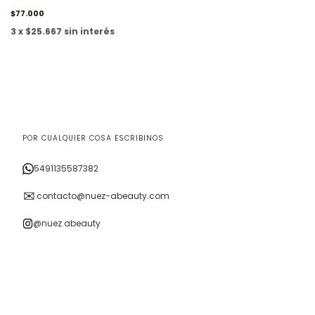
$77.000
3 x $25.667 sin interés
POR CUALQUIER COSA ESCRIBINOS
5491135587382
✉
contacto@nuez-abeauty.com
@nuez.abeauty