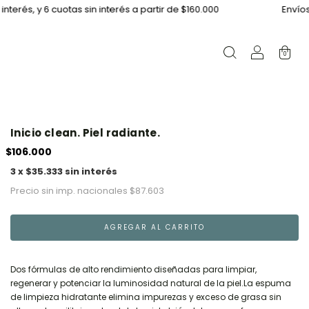
, y 6 cuotas sin interés a partir de $160.000
Envíos a CAB
0
Inicio clean. Piel radiante.
$106.000
3 x $35.333 sin interés
Precio sin imp. nacionales
$87.603
Dos fórmulas de alto rendimiento diseñadas para limpiar,
regenerar y potenciar la luminosidad natural de la piel.
La espuma
de limpieza hidratante elimina impurezas y exceso de grasa sin