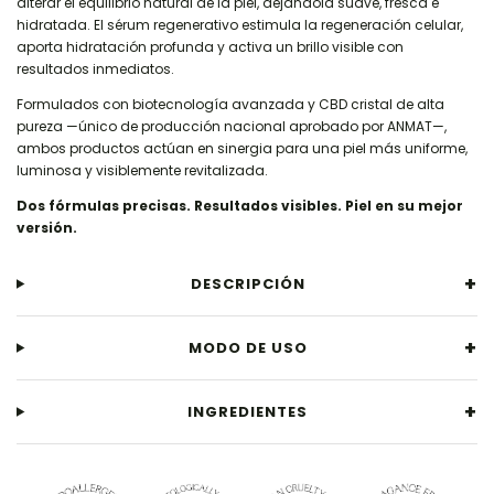
alterar el equilibrio natural de la piel, dejándola suave, fresca e
hidratada. El sérum regenerativo estimula la regeneración celular,
aporta hidratación profunda y activa un brillo visible con
resultados inmediatos.
Formulados con biotecnología avanzada y CBD cristal de alta
pureza —único de producción nacional aprobado por ANMAT—,
ambos productos actúan en sinergia para una piel más uniforme,
luminosa y visiblemente revitalizada.
Dos fórmulas precisas. Resultados visibles. Piel en su mejor
versión.
DESCRIPCIÓN
MODO DE USO
INGREDIENTES